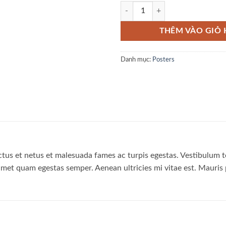
Woo Logo số lượng
THÊM VÀO GIỎ
Danh mục:
Posters
tus et netus et malesuada fames ac turpis egestas. Vestibulum tor
amet quam egestas semper. Aenean ultricies mi vitae est. Mauris p