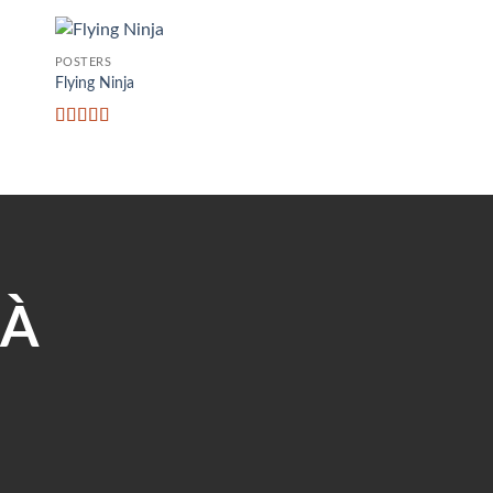
POSTERS
Flying Ninja
Được xếp
hạng
4.17
5 sao
ĐÀ