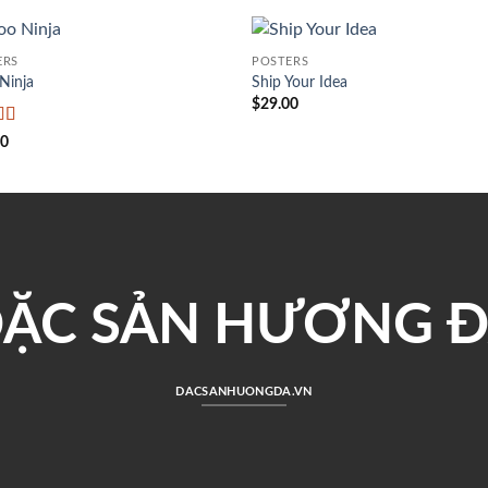
ERS
POSTERS
Ninja
Ship Your Idea
$
29.00
 xếp
00
g
4
5
ẶC SẢN HƯƠNG 
DACSANHUONGDA.VN