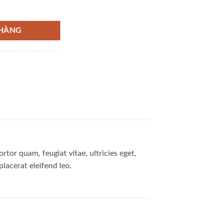
 HÀNG
tor quam, feugiat vitae, ultricies eget,
lacerat eleifend leo.