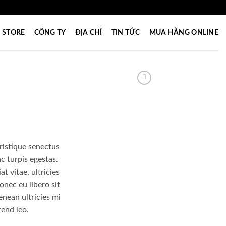
STORE
CÔNG TY
ĐỊA CHỈ
TIN TỨC
MUA HÀNG ONLINE
ristique senectus
c turpis egestas.
t vitae, ultricies
onec eu libero sit
nean ultricies mi
fend leo.