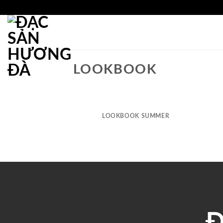
Bỏ
qua
nội
dung
LOOKBOOK
LOOKBOOK SUMMER
Đ