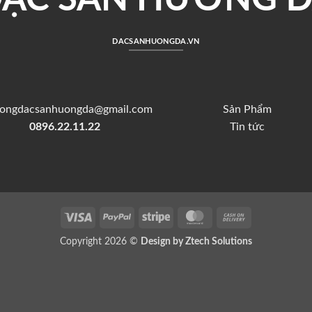
DACSANHUONGDA.VN
hongdacsanhuongda@gmail.com
Sản Phẩm
0896.22.11.22
Tin tức
Visa
PayPal
Stripe
MasterCard
Cash
On
Copyright 2026 ©
Design by Ztech Solutions
Delivery