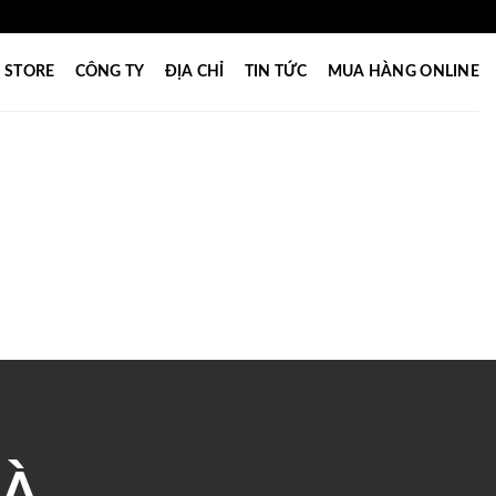
STORE
CÔNG TY
ĐỊA CHỈ
TIN TỨC
MUA HÀNG ONLINE
ĐÀ